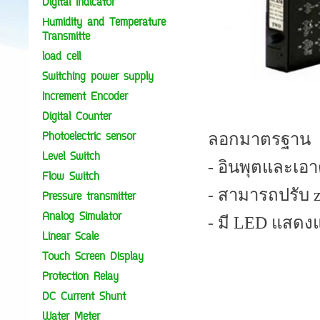
Digital Indicator
Humidity and Temperature
Transmitte
load cell
Switching power supply
Increment Encoder
Digital Counter
Photoelectric sensor
ลอกมาตรฐาน
Level Switch
- อินพุตและเอา
Flow Switch
- สามารถปรับ z
Pressure transmitter
Analog Simulator
- มี LED แสดงแ
Linear Scale
Touch Screen Display
Protection Relay
DC Current Shunt
Water Meter