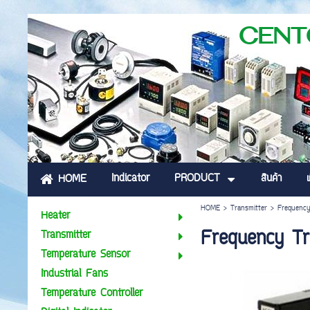
CENTO PLUS
Indicator
PRODUCT
สินค้า
เ
HOME
HOME
>
Transmitter
>
Frequency
Heater
Frequency Tr
Transmitter
Temperature Sensor
Industrial Fans
Temperature Controller